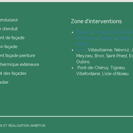
Zone d'interventions
enduiseur
n d’enduit
Beynost
,
Montuel
,
La Boisse
,
nt de façade
Meximieux
,
Dagneux
,
Niévroz
Neyron
on façade
Lyon
, Villeurbanne, Niévroz,
nt façade peinture
Meyzieu, Bron, Saint-Priest, Ec
Oullins
 thermique extérieure
Pont-de-Chéruy, Tignieu,
nt des façades
Villefontaine, L’isle-d’Abeau
adier
N ET RÉALISATION AMBITIVE