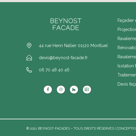
Façadier 
Projectio
Ravaleme
44 rue Henri Nallier 01120 Montluel
Rénovati
Ravaleme
devis@beynost-facade.fr
Isolation
06 70 48 40 46
Traiteme
Devis faç
® 2021 BEYNOST-FACADES – TOUS DROITS RÉSERVÉS | CONCEPTIO