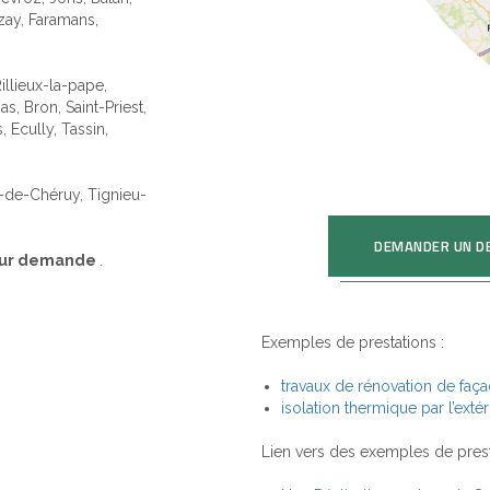
zay, Faramans,
illieux-la-pape,
s, Bron, Saint-Priest,
 Ecully, Tassin,
t-de-Chéruy, Tignieu-
DEMANDER UN D
 sur demande
.
Exemples de prestations :
travaux de rénovation de faç
isolation thermique par l’extér
Lien vers des exemples de presta