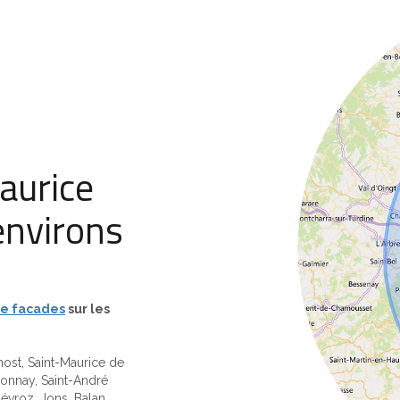
aurice
environs
e facades
sur les
ost, Saint-Maurice de
ionnay, Saint-André
évroz, Jons, Balan,