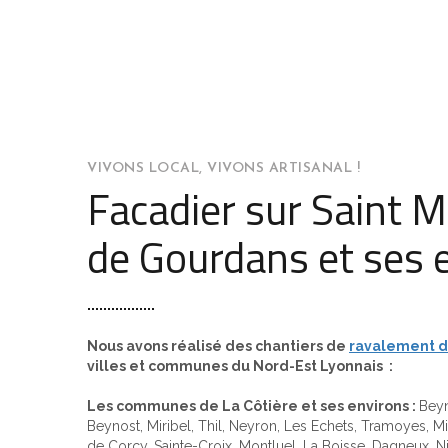
VIVONS LOCAL, VIVONS ARTISANAL !
Facadier sur Saint M
de Gourdans et ses 
Nous avons réalisé des chantiers de
ravalement d
villes et communes du Nord-Est Lyonnais :
Les communes de La Côtière et ses environs :
Beyn
Beynost, Miribel, Thil, Neyron, Les Echets, Tramoyes, M
de Corcy, Sainte-Croix, Montluel, La Boisse, Dagneux, Ni