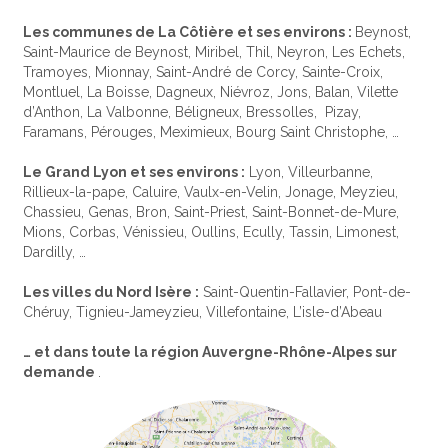
Les communes de La Côtière et ses environs :
Beynost,
Saint-Maurice de Beynost, Miribel, Thil, Neyron, Les Echets,
Tramoyes, Mionnay, Saint-André de Corcy, Sainte-Croix,
Montluel, La Boisse, Dagneux, Niévroz, Jons, Balan, Vilette
d’Anthon, La Valbonne, Béligneux, Bressolles, Pizay,
Faramans, Pérouges, Meximieux, Bourg Saint Christophe, …
Le Grand Lyon et ses environs :
Lyon, Villeurbanne,
Rillieux-la-pape, Caluire, Vaulx-en-Velin, Jonage, Meyzieu,
Chassieu, Genas, Bron, Saint-Priest, Saint-Bonnet-de-Mure,
Mions, Corbas, Vénissieu, Oullins, Ecully, Tassin, Limonest,
Dardilly, …
Les villes du Nord Isère :
Saint-Quentin-Fallavier, Pont-de-
Chéruy, Tignieu-Jameyzieu, Villefontaine, L’isle-d’Abeau
… et dans toute la région Auvergne-Rhône-Alpes sur
demande
.