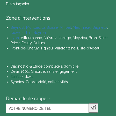
Devis façadier
Zone d'interventions
Beynost
,
Montuel
,
La Boisse
,
Miribel
,
Meximieux
,
Dagneux
,
Niévroz
,
Thil
,
Neyron
Lyon
, Villeurbanne, Niévroz, Jonage, Meyzieu, Bron, Saint-
Priest, Ecully, Oullins
Pont-de-Chéruy, Tignieu, Villefontaine, L’isle-d’Abeau
Diagnostic & Etude complète à domicile
Devis 100% Gratuit et sans engagement
Tarifs et devis
Syndics, Copropriété, collectivités
Demande de rappel :