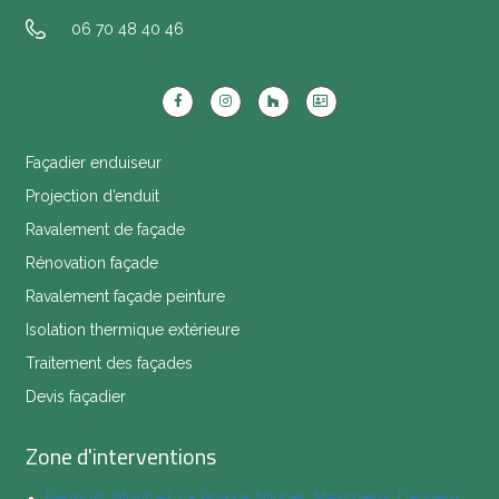
06 70 48 40 46
Façadier enduiseur
Projection d’enduit
Ravalement de façade
Rénovation façade
Ravalement façade peinture
Isolation thermique extérieure
Traitement des façades
Devis façadier
Zone d'interventions
Beynost
,
Montuel
,
La Boisse
,
Miribel
,
Meximieux
,
Dagneux
,