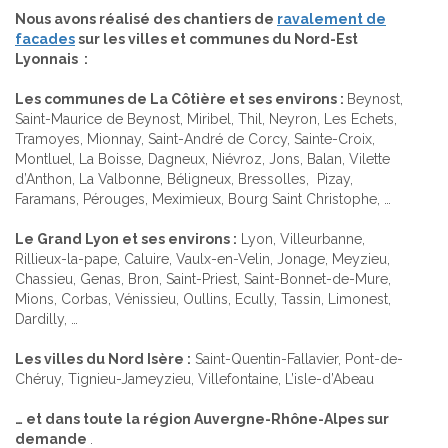
Nous avons réalisé des chantiers de
ravalement de
facades
sur les villes et communes du Nord-Est
Lyonnais :
Les communes de La Côtière et ses environs :
Beynost,
Saint-Maurice de Beynost, Miribel, Thil, Neyron, Les Echets,
Tramoyes, Mionnay, Saint-André de Corcy, Sainte-Croix,
Montluel, La Boisse, Dagneux, Niévroz, Jons, Balan, Vilette
d’Anthon, La Valbonne, Béligneux, Bressolles, Pizay,
Faramans, Pérouges, Meximieux, Bourg Saint Christophe, …
Le Grand Lyon et ses environs :
Lyon, Villeurbanne,
Rillieux-la-pape, Caluire, Vaulx-en-Velin, Jonage, Meyzieu,
Chassieu, Genas, Bron, Saint-Priest, Saint-Bonnet-de-Mure,
Mions, Corbas, Vénissieu, Oullins, Ecully, Tassin, Limonest,
Dardilly, …
Les villes du Nord Isère :
Saint-Quentin-Fallavier, Pont-de-
Chéruy, Tignieu-Jameyzieu, Villefontaine, L’isle-d’Abeau
… et dans toute la région Auvergne-Rhône-Alpes sur
demande
.