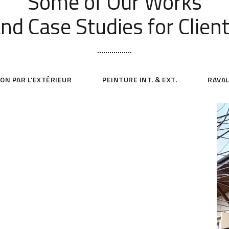
Some of Our Works
nd Case Studies for Clien
ION PAR L'EXTÉRIEUR
PEINTURE INT. & EXT.
RAVA
Maison – Montluel (01)
RAVALEMENT DE FAÇADES